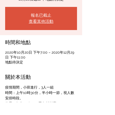
報名已截止
查看其他活動
時間和地點
2020年10月20日 下午7:00 – 2020年12月29
日 下午11:00
地點待決定
關於本活動
疫情期間，小班進行，3人一組
時間：上午10時30分，半小時一節，視人數
安排時段。
收費：每位HK$100 (已包材料費)
報名查詢：WHATSAPP 9459 9047
上課地點：九龍旺角西海富苑海泰閣地下