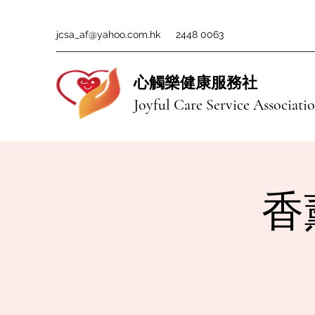
jcsa_af@yahoo.com.hk
2448 0063
心觸樂健康服務社
Joyful Care Service Associati
香