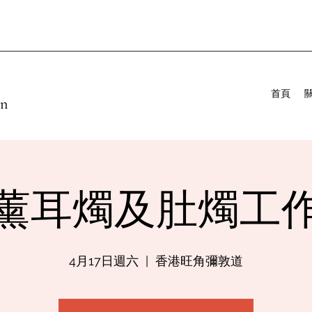
首頁
on
薰耳燭及肚燭工
4月17日週六
  |  
香港旺角彌敦道