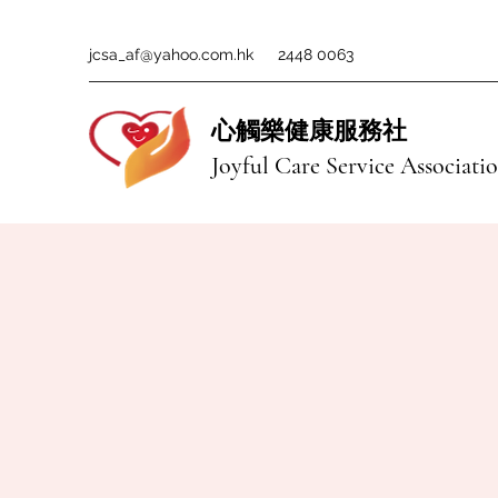
jcsa_af@yahoo.com.hk
2448 0063
心觸樂健康服務社
Joyful Care Service Associati