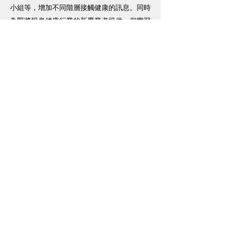
小組等，增加不同階層接觸健康的訊息。同時
為即將投身健康行業的新畢業者提供一個實習
平台。
服務項目
長、幼香薰按摩保健服務
長、幼營養、醫護講座
社區香薰DIY個人護理品教授服務
社區香薰按摩教授服務
各類健康培訓服務
校園體重控制健康服務
香薰治療上門服務！